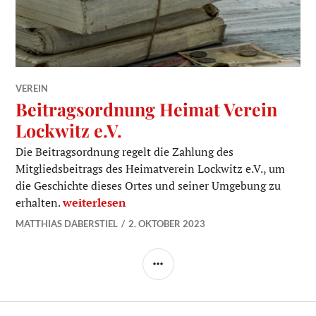
VEREIN
Beitragsordnung Heimat Verein
Lockwitz e.V.
Die Beitragsordnung regelt die Zahlung des
Mitgliedsbeitrags des Heimatverein Lockwitz e.V., um
die Geschichte dieses Ortes und seiner Umgebung zu
Beitragsordnung Heimat Verein Lockwitz e.V.
erhalten.
weiterlesen
MATTHIAS DABERSTIEL
2. OKTOBER 2023
SEITENLEISTE