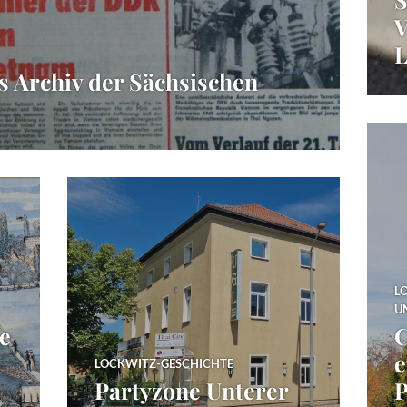
V
L
s Archiv der Sächsischen
L
U
e
C
e
LOCKWITZ-GESCHICHTE
Partyzone Unterer
P