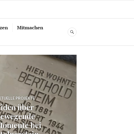
tzen
Mitmachen
SUCHE
KTUELLE PROJEKTE
ideo über
bewegende
omente bei
tolperstein-