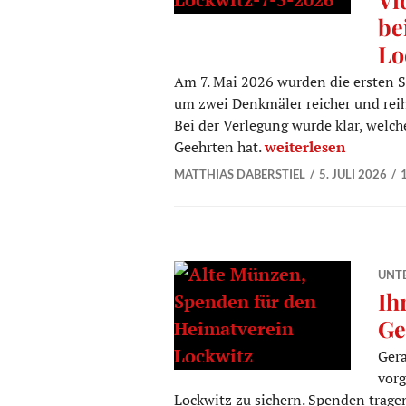
be
Lo
Am 7. Mai 2026 wurden die ersten St
um zwei Denkmäler reicher und reih
Bei der Verlegung wurde klar, welc
Video über bewegend
Geehrten hat.
weiterlesen
MATTHIAS DABERSTIEL
5. JULI 2026
UNT
Ih
Ge
Gera
vorg
Lockwitz zu sichern. Spenden tragen