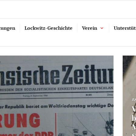
tungen
Lockwitz-Geschichte
Verein
Unterstü
A
V
M
S