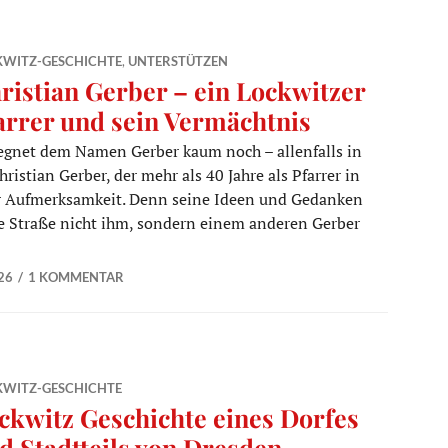
KWITZ-GESCHICHTE
,
UNTERSTÜTZEN
ristian Gerber – ein Lockwitzer
arrer und sein Vermächtnis
gegnet dem Namen Gerber kaum noch – allenfalls in
stian Gerber, der mehr als 40 Jahre als Pfarrer in
hr Aufmerksamkeit. Denn seine Ideen und Gedanken
ie Straße nicht ihm, sondern einem anderen Gerber
Lockwitzer Pfarrer und sein Vermächtnis
26
1 KOMMENTAR
KWITZ-GESCHICHTE
ckwitz Geschichte eines Dorfes
d Stadtteils von Dresden