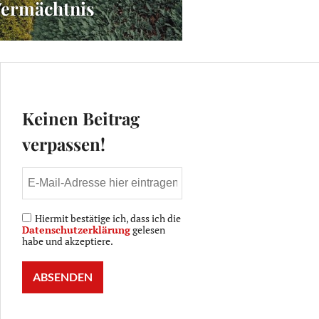
ermächtnis
Keinen Beitrag
verpassen!
hiv der Sächsischen Zeitung
Hiermit bestätige ich, dass ich die
Datenschutzerklärung
gelesen
habe und akzeptiere.