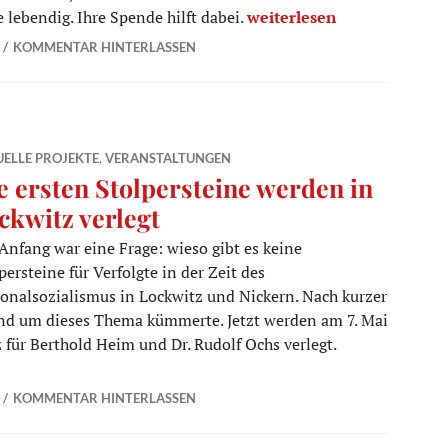
Ihre Spenden sichern die 
 lebendig. Ihre Spende hilft dabei.
weiterlesen
KOMMENTAR HINTERLASSEN
ELLE PROJEKTE
,
VERANSTALTUNGEN
e ersten Stolpersteine werden in
ckwitz verlegt
nfang war eine Frage: wieso gibt es keine
persteine für Verfolgte in der Zeit des
onalsozialismus in Lockwitz und Nickern. Nach kurzer
and um dieses Thema kümmerte. Jetzt werden am 7. Mai
z für Berthold Heim und Dr. Rudolf Ochs verlegt.
n Lockwitz verlegt
KOMMENTAR HINTERLASSEN