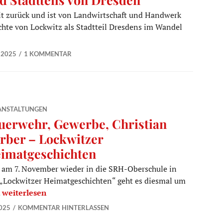
it zurück und ist von Landwirtschaft und Handwerk
ichte von Lockwitz als Stadtteil Dresdens im Wandel
nes Dorfes und Stadtteils von Dresden
 2025
1 KOMMENTAR
ANSTALTUNGEN
uerwehr, Gewerbe, Christian
rber – Lockwitzer
imatgeschichten
t am 7. November wieder in die SRH-Oberschule in
 „Lockwitzer Heimatgeschichten“ geht es diesmal um
Feuerwehr, Gewerbe, Christian Gerber – Lockwitzer Heima
.
weiterlesen
025
KOMMENTAR HINTERLASSEN