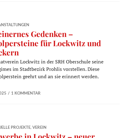
ANSTALTUNGEN
einernes Gedenken –
olpersteine für Lockwitz und
ckern
atverein Lockwitz in der SRH Oberschule seine
imes im Stadtbezirk Prohlis vorstellen. Diese
lperstein geehrt und an sie erinnert werden.
ine für Lockwitz und Nickern
025
1 KOMMENTAR
ELLE PROJEKTE
,
VEREIN
werbe in Lockwitz – neuer