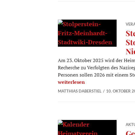
VER
St
St
Ni
Am 23. Oktober 2025 wird der Heim
Recherche zu Verfolgten des Nazireg
Personen sollen 2026 mit einem Sto
Steinernes Gedenken – Stolperste
weiterlesen
MATTHIAS DABERSTIEL
10. OKTOBER 2
AKTU
Ge