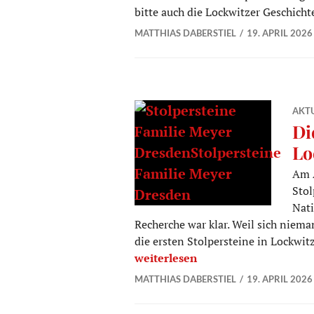
bitte auch die Lockwitzer Geschichte
MATTHIAS DABERSTIEL
19. APRIL 2026
AKTU
Di
Lo
Am A
Stol
Nati
Recherche war klar. Weil sich niem
die ersten Stolpersteine in Lockwit
Die ersten Stolpersteine werden i
weiterlesen
MATTHIAS DABERSTIEL
19. APRIL 2026