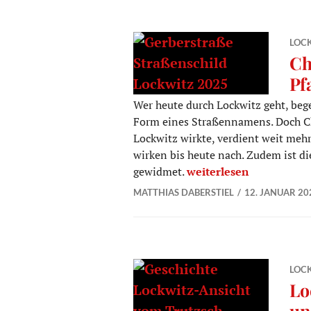
LOC
Ch
Pf
Wer heute durch Lockwitz geht, be
Form eines Straßennamens. Doch Chri
Lockwitz wirkte, verdient weit me
wirken bis heute nach. Zudem ist d
Christian Gerber – ein 
gewidmet.
weiterlesen
MATTHIAS DABERSTIEL
12. JANUAR 20
LOC
Lo
un