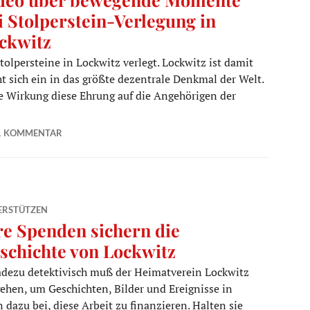
i Stolperstein-Verlegung in
ckwitz
olpersteine in Lockwitz verlegt. Lockwitz ist damit
t sich ein in das größte dezentrale Denkmal der Welt.
he Wirkung diese Ehrung auf die Angehörigen der
e Momente bei Stolperstein-Verlegung in Lockwitz
1 KOMMENTAR
ERSTÜTZEN
re Spenden sichern die
schichte von Lockwitz
dezu detektivisch muß der Heimatverein Lockwitz
ehen, um Geschichten, Bilder und Ereignisse in
 dazu bei, diese Arbeit zu finanzieren. Halten sie