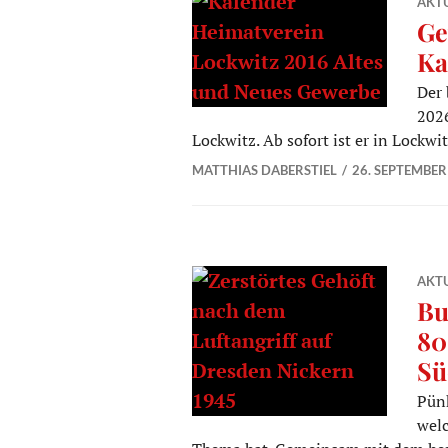
AKTU
Ge
Ka
Der 
2026
Lockwitz. Ab sofort ist er in Lockwi
MATTHIAS DABERSTIEL
26. SEPTEMBER
AKTU
Bu
80
Sü
Pünk
wel