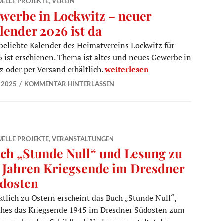
ELLE PROJEKTE
,
VEREIN
werbe in Lockwitz – neuer
lender 2026 ist da
beliebte Kalender des Heimatvereins Lockwitz für
 ist erschienen. Thema ist altes und neues Gewerbe in
Gewerbe in Lockwitz – neuer Ka
tz oder per Versand erhältlich.
weiterlesen
 2025
KOMMENTAR HINTERLASSEN
ELLE PROJEKTE
,
VERANSTALTUNGEN
ch „Stunde Null“ und Lesung zu
 Jahren Kriegsende im Dresdner
dosten
tlich zu Ostern erscheint das Buch „Stunde Null“,
ches das Kriegsende 1945 im Dresdner Südosten zum