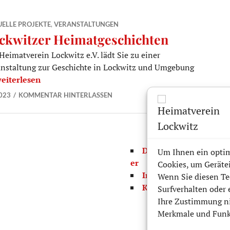
ELLE PROJEKTE
,
VERANSTALTUNGEN
ckwitzer Heimatgeschichten
Heimatverein Lockwitz e.V. lädt Sie zu einer
nstaltung zur Geschichte in Lockwitz und Umgebung
ockwitzer Heimatgeschichten
eiterlesen
023
KOMMENTAR HINTERLASSEN
Datenschutz/Disclaim
Um Ihnen ein optim
er
Cookies, um Geräte
Impressum
Wenn Sie diesen Te
Kontaktformular
Surfverhalten oder 
Ihre Zustimmung ni
Merkmale und Funkt