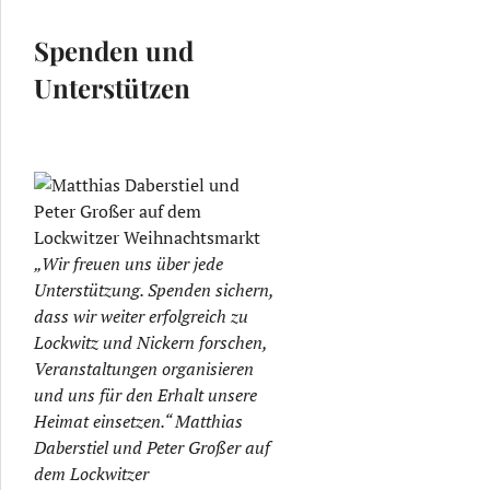
nd Lesung zu 80 Jahren Kriegsende im Dresdner Südosten
Spenden und
Unterstützen
„Wir freuen uns über jede
Unterstützung. Spenden sichern,
dass wir weiter erfolgreich zu
Lockwitz und Nickern forschen,
Veranstaltungen organisieren
und uns für den Erhalt unsere
Heimat einsetzen.“ Matthias
Daberstiel und Peter Großer auf
dem Lockwitzer