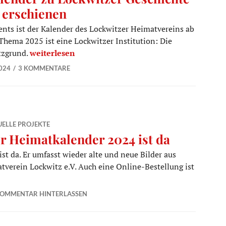
t erschienen
nts ist der Kalender des Lockwitzer Heimatvereins ab
 Thema 2025 ist eine Lockwitzer Institution: Die
Kalender zu Lockwitzer Geschichte ist erschienen
tzgrund.
weiterlesen
024
3 KOMMENTARE
ELLE PROJEKTE
r Heimatkalender 2024 ist da
t da. Er umfasst wieder alte und neue Bilder aus
tverein Lockwitz e.V. Auch eine Online-Bestellung ist
ist da
OMMENTAR HINTERLASSEN