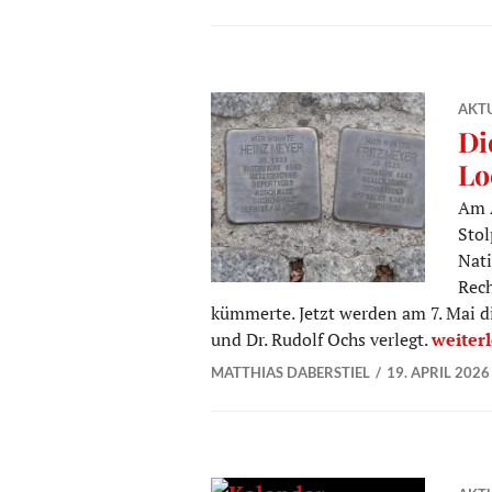
AKTU
Di
Lo
Am A
Stol
Nati
Rech
kümmerte. Jetzt werden am 7. Mai di
Die ers
und Dr. Rudolf Ochs verlegt.
weiter
MATTHIAS DABERSTIEL
19. APRIL 2026