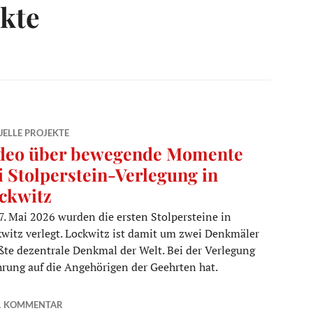
ekte
ELLE PROJEKTE
deo über bewegende Momente
i Stolperstein-Verlegung in
ckwitz
. Mai 2026 wurden die ersten Stolpersteine in
witz verlegt. Lockwitz ist damit um zwei Denkmäler
rößte dezentrale Denkmal der Welt. Bei der Verlegung
hrung auf die Angehörigen der Geehrten hat.
i Stolperstein-Verlegung in Lockwitz
1 KOMMENTAR