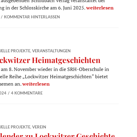
usgebenden Schildbach Verlag veranstaltet der
Buch „Stunde Null“ u
g in der Schlosskirche am 6. Juni 2025.
weiterlesen
KOMMENTAR HINTERLASSEN
ELLE PROJEKTE
,
VERANSTALTUNGEN
ckwitzer Heimatgeschichten
t am 8. November wieder in die SRH-Oberschule in
nelle Reihe „Lockwitzer Heimatgeschichten“ bietet
Lockwitzer Heimatgeschichten
Themen an.
weiterlesen
024
4 KOMMENTARE
ELLE PROJEKTE
,
VEREIN
lender zu Lockwitzer Geschichte