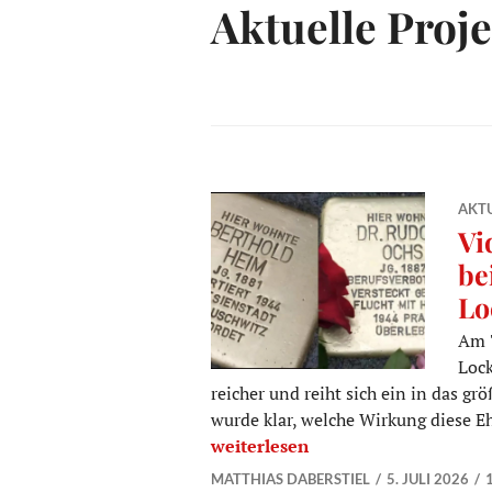
Aktuelle Proj
AKTU
Vi
be
Lo
Am 7
Lock
reicher und reiht sich ein in das g
wurde klar, welche Wirkung diese E
Video über bewegende Momente be
weiterlesen
MATTHIAS DABERSTIEL
5. JULI 2026