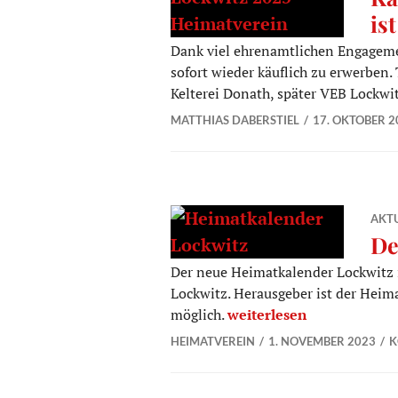
is
Dank viel ehrenamtlichen Engageme
sofort wieder käuflich zu erwerben.
Kelterei Donath, später VEB Lockwi
MATTHIAS DABERSTIEL
17. OKTOBER 2
AKTU
De
Der neue Heimatkalender Lockwitz is
Lockwitz. Herausgeber ist der Heima
Der Heimatkalender 2024 
möglich.
weiterlesen
HEIMATVEREIN
1. NOVEMBER 2023
K