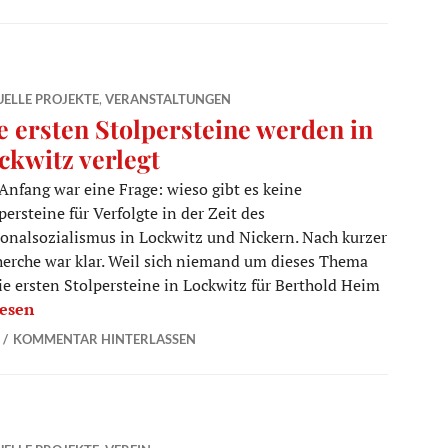
ELLE PROJEKTE
,
VERANSTALTUNGEN
e ersten Stolpersteine werden in
ckwitz verlegt
nfang war eine Frage: wieso gibt es keine
persteine für Verfolgte in der Zeit des
onalsozialismus in Lockwitz und Nickern. Nach kurzer
erche war klar. Weil sich niemand um dieses Thema
e ersten Stolpersteine in Lockwitz für Berthold Heim
ten Stolpersteine werden in Lockwitz verlegt
lesen
KOMMENTAR HINTERLASSEN