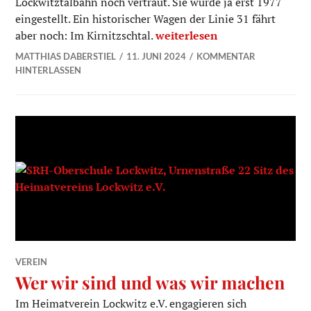
Lockwitztalbahn noch vertraut. Sie wurde ja erst 1977
eingestellt. Ein historischer Wagen der Linie 31 fährt
Lockwitztalbahn – Ein Ausflu
aber noch: Im Kirnitzschtal.
weiterlesen
MATTHIAS DABERSTIEL
11. JUNI 2024
KOMMENTAR
HINTERLASSEN
VEREIN
Wer wir sind und was wir machen
Im Heimatverein Lockwitz e.V. engagieren sich