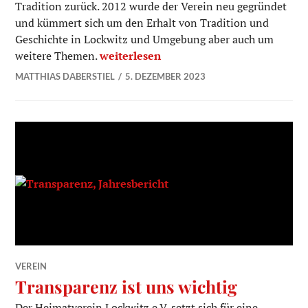
Tradition zurück. 2012 wurde der Verein neu gegründet
und kümmert sich um den Erhalt von Tradition und
Geschichte in Lockwitz und Umgebung aber auch um
Geschichte Heimatverein Lockwitz e.V.
weitere Themen.
weiterlesen
MATTHIAS DABERSTIEL
5. DEZEMBER 2023
VEREIN
Transparenz ist uns wichtig
Der Heimatverein Lockwitz e.V. setzt sich für eine