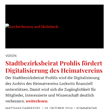
VEREIN
Stadtbezirksbeirat Prohlis fördert
Digitalisierung des Heimatvereins
Der Stadtbezirksbeirat Prohlis wird die Digitalisierung
des Archivs des Heimatvereins Lockwitz finanziell
unterstützen. Damit wird sich die Zugänglichkeit für
Mitglieder, Interessierte und Wissenschaft deutlich
Stadtbezirksbeirat Prohlis fördert Digitalis
verbessern.
weiterlesen
MATTHIAS DABERSTIEL
18. OKTOBER 2024
KOMMENTAR