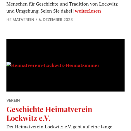
Menschen für Geschichte und Tradition von Lockwitz
Wer wir sind und was wi
und Umgebung. Seien Sie dabei!
weiterlesen
HEIMATVEREIN
6. DEZEMBER 2023
VEREIN
Geschichte Heimatverein
Lockwitz e.V.
Der Heimatverein Lockwitz e.V. geht auf eine lange