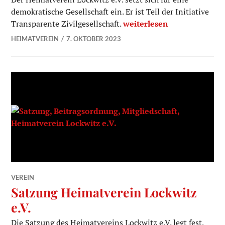
demokratische Gesellschaft ein. Er ist Teil der Initiative
Transparenz ist uns wichti
Transparente Zivilgesellschaft.
weiterlesen
HEIMATVEREIN
7. OKTOBER 2023
VEREIN
Satzung Heimatverein Lockwitz
e.V.
Die Satzung des Heimatvereins Lockwitz e.V. legt fest,