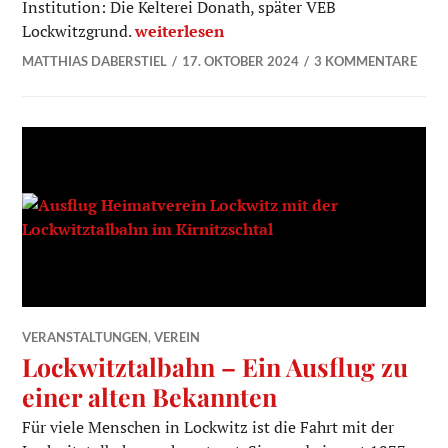
Institution: Die Kelterei Donath, später VEB
Kalender zu Lockwitzer Geschichte ist e
Lockwitzgrund.
weiterlesen
MATTHIAS DABERSTIEL
17. OKTOBER 2024
3 KOMMENTARE
VERANSTALTUNGEN
,
VEREIN
Lockwitztalbahn – Ein Ausflug zu
einer alten Bekannten
Für viele Menschen in Lockwitz ist die Fahrt mit der