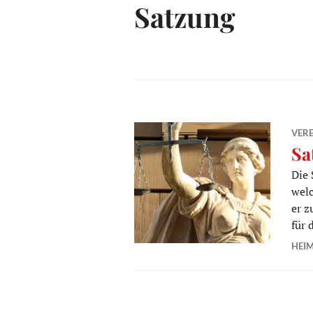
Satzung
VERE
Sa
Die 
welc
er z
für 
HEI