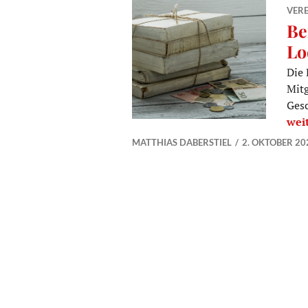
VERE
Be
Lo
Die 
Mitg
Gesc
Bei
wei
MATTHIAS DABERSTIEL
2. OKTOBER 20