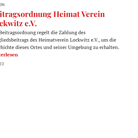
IN
itragsordnung Heimat Verein
ckwitz e.V.
Beitragsordnung regelt die Zahlung des
liedsbeitrags des Heimatverein Lockwitz e.V., um die
hichte dieses Ortes und seiner Umgebung zu erhalten.
tragsordnung Heimat Verein Lockwitz e.V.
terlesen
23