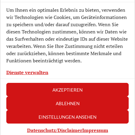
Aktuelle Projekte
Um Ihnen ein optimales Erlebnis zu bieten, verwenden
wir Technologien wie Cookies, um Geräteinformationen
Lockwitz-Geschichte
zu speichern und/oder darauf zuzugreifen. Wenn Sie
diesen Technologien zustimmen, können wir Daten wie
Mitmachen
das Surfverhalten oder eindeutige IDs auf dieser Website
Unterstützen
verarbeiten. Wenn Sie Ihre Zustimmung nicht erteilen
oder zurückziehen, können bestimmte Merkmale und
Veranstaltungen
Funktionen beeinträchtigt werden.
Verein
Dienste verwalten
AKZEPTIEREN
ABLEHNEN
Datenschutz/Disclaimer
Impressum
EINSTELLUNGEN ANSEHEN
Kontaktformular
Datenschutz/Disclaimer
Impressum