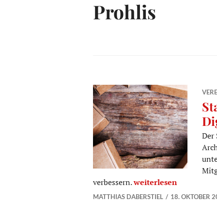
Prohlis
VERE
St
Di
Der 
Arch
unte
Mitg
Stadtbezirksbeirat Pro
verbessern.
weiterlesen
MATTHIAS DABERSTIEL
18. OKTOBER 2