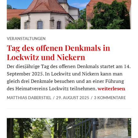
VERANSTALTUNGEN
Tag des offenen Denkmals in
Lockwitz und Nickern
Der diesjährige Tag des offenen Denkmals startet am 14.
September 2025. In Lockwitz und Nickern kann man
gleich drei Denkmale besuchen und an einer Führung
Tag des offenen 
des Heimatvereins Lockwitz teilnehmen.
weiterlesen
MATTHIAS DABERSTIEL
29. AUGUST 2025
3 KOMMENTARE