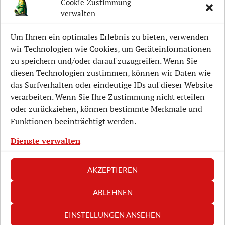
Cookie-Zustimmung
verwalten
Aktuelle Projekte
Um Ihnen ein optimales Erlebnis zu bieten, verwenden
wir Technologien wie Cookies, um Geräteinformationen
Lockwitz-Geschichte
zu speichern und/oder darauf zuzugreifen. Wenn Sie
diesen Technologien zustimmen, können wir Daten wie
Mitmachen
das Surfverhalten oder eindeutige IDs auf dieser Website
Unterstützen
verarbeiten. Wenn Sie Ihre Zustimmung nicht erteilen
oder zurückziehen, können bestimmte Merkmale und
Veranstaltungen
Funktionen beeinträchtigt werden.
Verein
Dienste verwalten
AKZEPTIEREN
ABLEHNEN
Datenschutz/Disclaimer
Impressum
EINSTELLUNGEN ANSEHEN
Kontaktformular