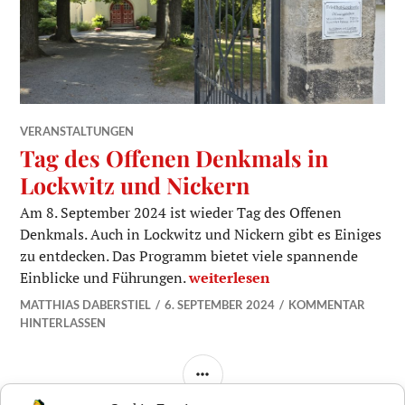
VERANSTALTUNGEN
Tag des Offenen Denkmals in
Lockwitz und Nickern
Am 8. September 2024 ist wieder Tag des Offenen
Denkmals. Auch in Lockwitz und Nickern gibt es Einiges
zu entdecken. Das Programm bietet viele spannende
Tag des Offenen Denkmals in L
Einblicke und Führungen.
weiterlesen
MATTHIAS DABERSTIEL
6. SEPTEMBER 2024
KOMMENTAR
HINTERLASSEN
SEITENLEISTE