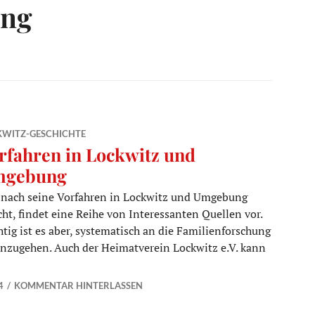
ung
KWITZ-GESCHICHTE
rfahren in Lockwitz und
mgebung
 nach seine Vorfahren in Lockwitz und Umgebung
cht, findet eine Reihe von Interessanten Quellen vor.
tig ist es aber, systematisch an die Familienforschung
nzugehen. Auch der Heimatverein Lockwitz e.V. kann
d Umgebung
4
KOMMENTAR HINTERLASSEN