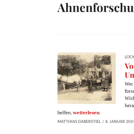
Ahnenforsch
LOC
Vo
U
Wer
fors
Wich
hera
Vorfahren in Lockwitz un
helfen.
weiterlesen
MATTHIAS DABERSTIEL
8. JANUAR 202