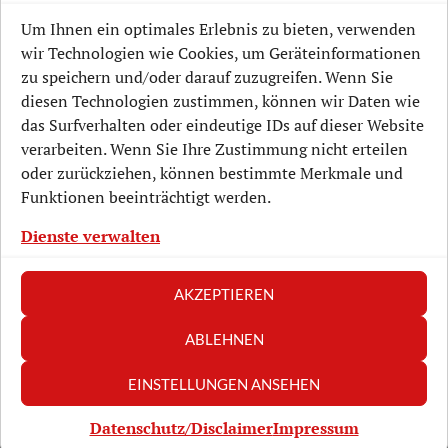
Aktuelle Projekte
Um Ihnen ein optimales Erlebnis zu bieten, verwenden
wir Technologien wie Cookies, um Geräteinformationen
Lockwitz-Geschichte
zu speichern und/oder darauf zuzugreifen. Wenn Sie
diesen Technologien zustimmen, können wir Daten wie
Mitmachen
das Surfverhalten oder eindeutige IDs auf dieser Website
Unterstützen
verarbeiten. Wenn Sie Ihre Zustimmung nicht erteilen
oder zurückziehen, können bestimmte Merkmale und
Veranstaltungen
Funktionen beeinträchtigt werden.
Verein
Dienste verwalten
AKZEPTIEREN
ABLEHNEN
Datenschutz/Disclaimer
Impressum
EINSTELLUNGEN ANSEHEN
Kontaktformular
Datenschutz/Disclaimer
Impressum