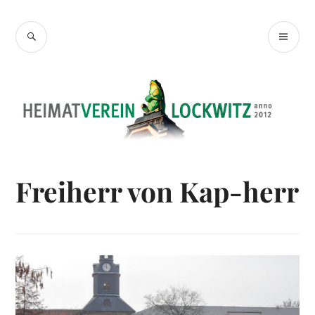
Zum
Inhalt
SUCHE
PR
Heimatverein
springen
ME
Lockwitz
Freiherr von Kap-herr