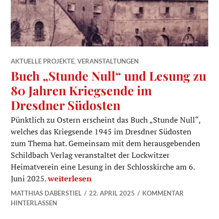
AKTUELLE PROJEKTE
,
VERANSTALTUNGEN
Buch „Stunde Null“ und Lesung zu
80 Jahren Kriegsende im
Dresdner Südosten
Pünktlich zu Ostern erscheint das Buch „Stunde Null“,
welches das Kriegsende 1945 im Dresdner Südosten
zum Thema hat. Gemeinsam mit dem herausgebenden
Schildbach Verlag veranstaltet der Lockwitzer
Heimatverein eine Lesung in der Schlosskirche am 6.
Buch „Stunde Null“ und Lesung zu 80 Jahren 
Juni 2025.
weiterlesen
MATTHIAS DABERSTIEL
22. APRIL 2025
KOMMENTAR
HINTERLASSEN