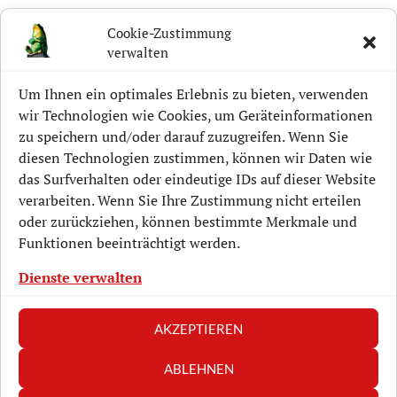
Cookie-Zustimmung
verwalten
Aktuelle Projekte
Um Ihnen ein optimales Erlebnis zu bieten, verwenden
Lockwitz-Geschichte
wir Technologien wie Cookies, um Geräteinformationen
zu speichern und/oder darauf zuzugreifen. Wenn Sie
Mitmachen
diesen Technologien zustimmen, können wir Daten wie
Unterstützen
das Surfverhalten oder eindeutige IDs auf dieser Website
verarbeiten. Wenn Sie Ihre Zustimmung nicht erteilen
Veranstaltungen
oder zurückziehen, können bestimmte Merkmale und
Funktionen beeinträchtigt werden.
Verein
Dienste verwalten
AKZEPTIEREN
Datenschutz/Disclaimer
ABLEHNEN
Impressum