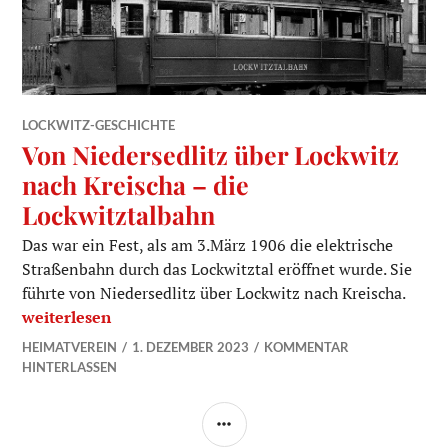
LOCKWITZ-GESCHICHTE
Von Niedersedlitz über Lockwitz
nach Kreischa – die
Lockwitztalbahn
Das war ein Fest, als am 3.März 1906 die elektrische
Straßenbahn durch das Lockwitztal eröffnet wurde. Sie
führte von Niedersedlitz über Lockwitz nach Kreischa.
Von Niedersedlitz über Lockwitz nach Kreischa – die Lo
weiterlesen
HEIMATVEREIN
1. DEZEMBER 2023
KOMMENTAR
HINTERLASSEN
SEITENLEISTE