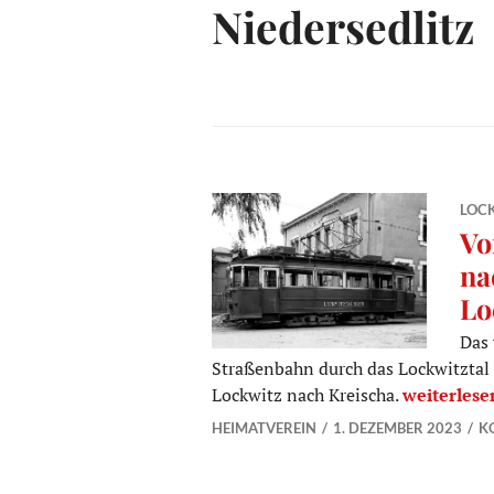
Niedersedlitz
LOC
Vo
na
Lo
Das 
Straßenbahn durch das Lockwitztal e
Von Nieder
Lockwitz nach Kreischa.
weiterlese
HEIMATVEREIN
1. DEZEMBER 2023
K