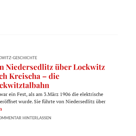
KWITZ-GESCHICHTE
n Niedersedlitz über Lockwitz
ch Kreischa – die
ckwitztalbahn
war ein Fest, als am 3.März 1906 die elektrische
röffnet wurde. Sie führte von Niedersedlitz über
sedlitz über Lockwitz nach Kreischa – die Lockwitztalbahn
n
OMMENTAR HINTERLASSEN