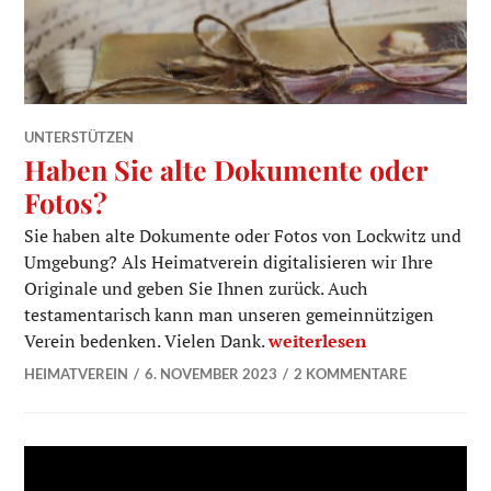
UNTERSTÜTZEN
Haben Sie alte Dokumente oder
Fotos?
Sie haben alte Dokumente oder Fotos von Lockwitz und
Umgebung? Als Heimatverein digitalisieren wir Ihre
Originale und geben Sie Ihnen zurück. Auch
testamentarisch kann man unseren gemeinnützigen
Haben Sie alte Dokumente
Verein bedenken. Vielen Dank.
weiterlesen
HEIMATVEREIN
6. NOVEMBER 2023
2 KOMMENTARE