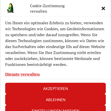
Cookie-Zustimmung
verwalten
Aktuelle Projekte
Um Ihnen ein optimales Erlebnis zu bieten, verwenden
Lockwitz-Geschichte
wir Technologien wie Cookies, um Geräteinformationen
zu speichern und/oder darauf zuzugreifen. Wenn Sie
Mitmachen
diesen Technologien zustimmen, können wir Daten wie
Unterstützen
das Surfverhalten oder eindeutige IDs auf dieser Website
verarbeiten. Wenn Sie Ihre Zustimmung nicht erteilen
Veranstaltungen
oder zurückziehen, können bestimmte Merkmale und
Funktionen beeinträchtigt werden.
Verein
Dienste verwalten
AKZEPTIEREN
Datenschutz/Disclaimer
ABLEHNEN
Impressum
Kontaktformular
EINSTELLUNGEN ANSEHEN