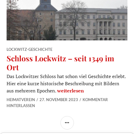
LOCKWITZ-GESCHICHTE
Schloss Lockwitz – seit 1349 im
Ort
Das Lockwitzer Schloss hat schon viel Geschichte erlebt.
Hier eine kurze historische Beschreibung mit Bildern
Schloss Lockwitz – seit 1349 im Or
aus mehreren Epochen.
weiterlesen
HEIMATVEREIN
27. NOVEMBER 2023
KOMMENTAR
HINTERLASSEN
SEITENLEISTE