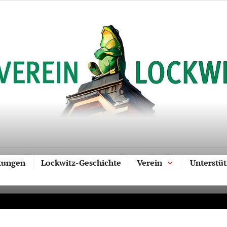
Lockwitz – Kolonialware
tungen
Lockwitz-Geschichte
Verein
Unterstü